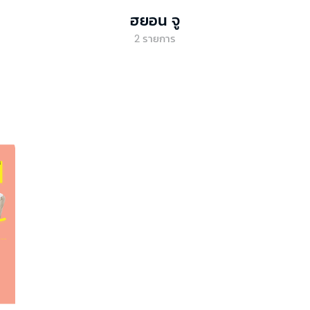
ฮยอน จู
2
รายการ