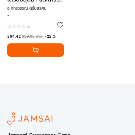
สาธิตฯ
อ.ภัทรวรรณ ตรียสรศัย
(วิทยาศาสตร์+คณิตศ
-
,
ดร.จินดารัตน์ แก้วพิกุล
าสตร์)
264.42
339.00
บาท
-
22
%