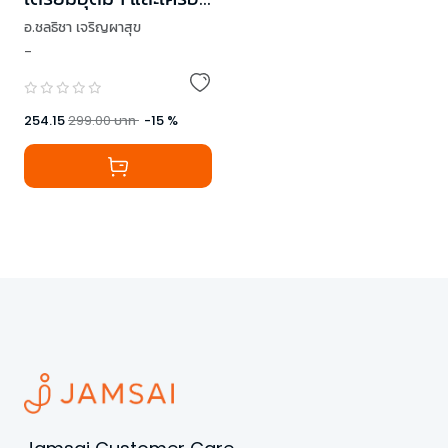
สาธิตฯ (ภาษา
อ.ชลธิชา เจริญผาสุข
ไทย+ภาษา
-
,
อ.กานต์ธิดา แก้วกาม
อังกฤษ+สังคมศึกษา)
,
อ.ฐิติมา คำนามะ
254.15
299.00
บาท
-
15
%