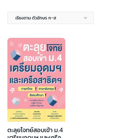
เรียงตาม ตัวอักษร ก-ฮ
ตะลุยโจทย์สอบเข้า ม.4
เตรียมอุดมฯ และเครือ