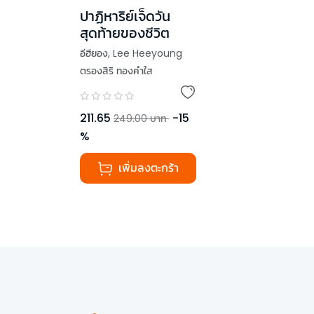
ปาฏิหาริย์เจ็ดวัน
สุดท้ายของชีวิต
อีฮียอง
,
Lee Heeyoung
ตรองสิริ ทองคำใส
211.65
-
15
249.00
บาท
%
เพิ่มลงตะกร้า