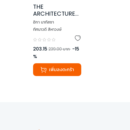
THE
ARCHITECTURE
OF LOVE ออกแบบ
อิกา นาทัสซา
ร่างก่อสร้างรัก
ทัศนาวดี สีหาวงษ์
203.15
-
15
239.00
บาท
%
เพิ่มลงตะกร้า