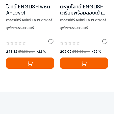
โจทย์ ENGLISH พิชิต
ตะลุยโจทย์ ENGLISH
A-Level
เตรียมพร้อมสอบเข้า
ม.4 โรงเรียนดัง
อาจารย์ทีวี จูเนียร์ และทีมติวเตอร์
อาจารย์ทีวี จูเนียร์ และทีมติวเตอร์
จุฬาฯ-ธรรมศาสตร์
จุฬาฯ-ธรรมศาสตร์
-
-
,
Mr. Lesley Brown
248.82
319.00
บาท
-
22
%
202.02
259.00
บาท
-
22
%