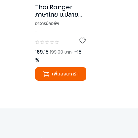
Thai Ranger
ภาษาไทย ม.ปลาย
(ฉบับปรับปรุง)
อาจารย์กอล์ฟ
-
169.15
-
15
199.00
บาท
%
เพิ่มลงตะกร้า