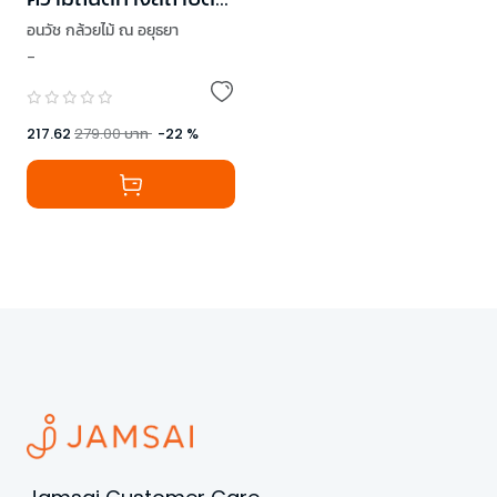
TPAT4
อนวัช กล้วยไม้ ณ อยุธยา
-
217.62
279.00
บาท
-
22
%