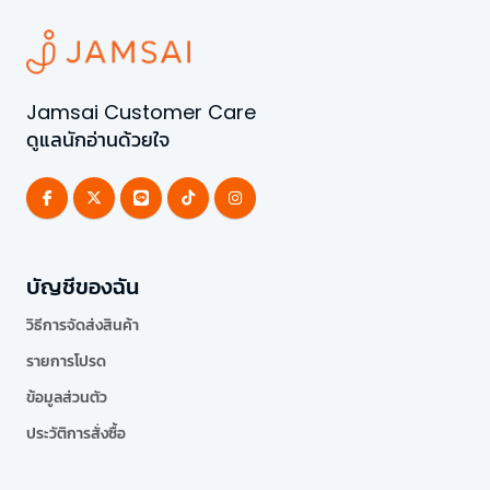
Jamsai Customer Care
ดูแลนักอ่านด้วยใจ
บัญชีของฉัน
วิธีการจัดส่งสินค้า
รายการโปรด
ข้อมูลส่วนตัว
ประวัติการสั่งซื้อ