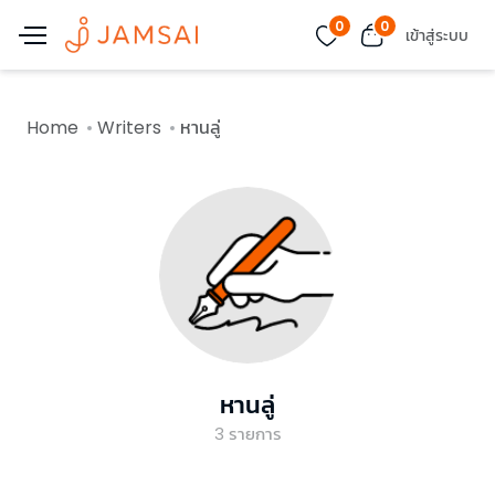
0
0
เข้าสู่ระบบ
Home
Writers
หานลู่
หานลู่
3
รายการ