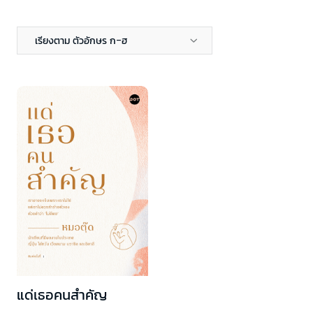
เรียงตาม ตัวอักษร ก-ฮ
แด่เธอคนสำคัญ