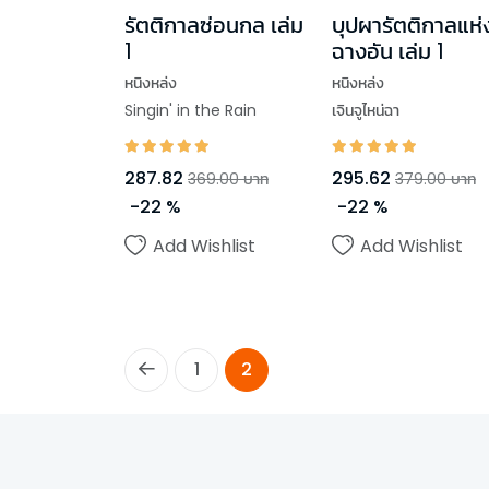
รัตติกาลซ่อนกล เล่ม
บุปผารัตติกาลแห่
1
ฉางอัน เล่ม 1
หนิงหล่ง
หนิงหล่ง
Singin' in the Rain
เจินจูไหน่ฉา
287.82
295.62
369.00
บาท
379.00
บาท
-
22
%
-
22
%
Add Wishlist
Add Wishlist
1
2