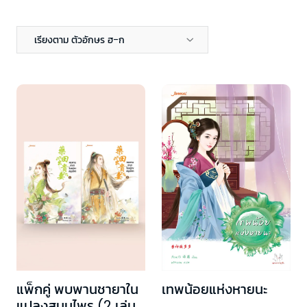
เรียงตาม ตัวอักษร ฮ-ก
แพ็กคู่ พบพานชายาใน
เทพน้อยแห่งหายนะ
แปลงสมุนไพร (2 เล่ม