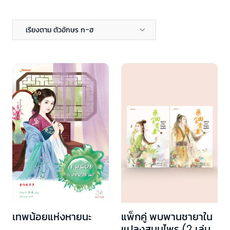
เรียงตาม ตัวอักษร ก-ฮ
แพ็กคู่ พบพานชายาใน
เทพน้อยแห่งหายนะ
แปลงสมุนไพร (2 เล่ม