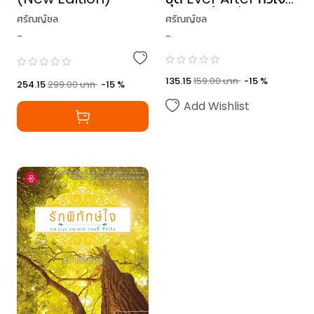
ในกาลครั้งหนึ่ง
ศรัณญ์ชล
ศรัณญ์ชล
-
-
135.15
159.00
บาท
-
15
%
254.15
299.00
บาท
-
15
%
Add Wishlist