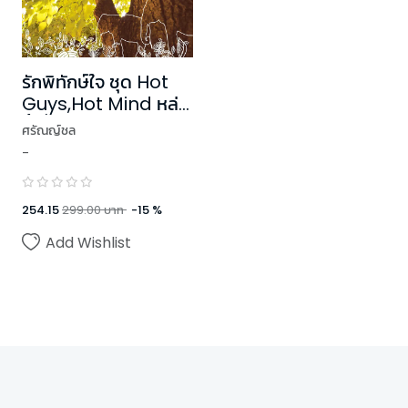
รักพิทักษ์ใจ ชุด Hot
Guys,Hot Mind หล่อ
นี้ ที่หัวใจ
ศรัณญ์ชล
-
254.15
299.00
บาท
-
15
%
Add Wishlist