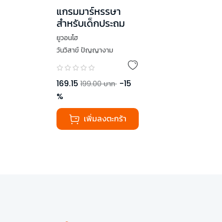
แกรมมาร์หรรษา
สำหรับเด็กประถม
ยูวอนโฮ
วันวิสาข์ ปัญญางาม
169.15
-
15
199.00
บาท
%
เพิ่มลงตะกร้า