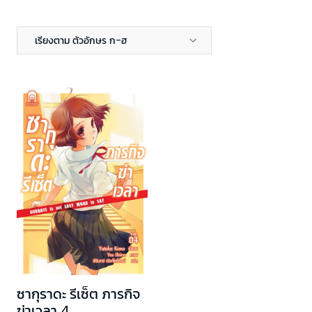
เรียงตาม ตัวอักษร ก-ฮ
ซากุราดะ รีเซ็ต ภารกิจ
ฆ่าเวลา 4