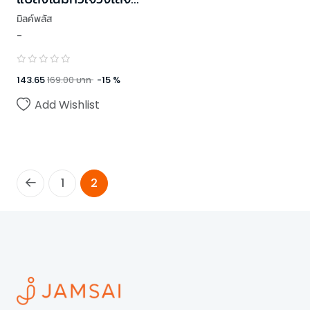
รัก
มิลค์พลัส
-
143.65
169.00
บาท
-
15
%
Add Wishlist
1
2