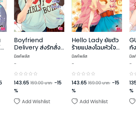
Hello Lady ยัยตัว
น
Boyfriend
G
ร้ายแปลงโฉมหัวใจ
ใจ
Delivery ส่งรักสั่ง
กั
วิ่งไล่จับรัก
เลิฟ เสิร์ฟถึงหัวใจ
Re
มิลค์พลัส
มิลค์พลัส
มิล
-
-
-
143.65
-
15
5
143.65
-
15
135
169.00
บาท
169.00
บาท
%
%
%
Add Wishlist
Add Wishlist