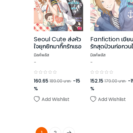
Seoul Cute ส่งหัว
Fanfiction เขีย
ใจยุกยิกมากิ๊กรักเธอ
รักสุดป่วนก่อกวน
เธอ
มิลค์พลัส
มิลค์พลัส
-
-
160.65
-
15
152.15
-
1
189.00
บาท
179.00
บาท
%
%
Add Wishlist
Add Wishlist
1
2