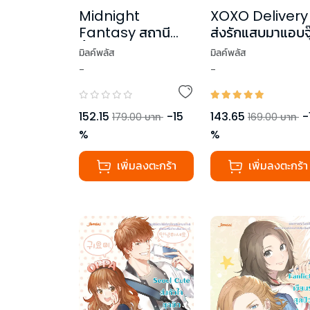
Midnight
XOXO Delivery
Fantasy สถานี
ส่งรักแสบมาแอบจุ
ขี้เซาของเราสองคน
หัวใจ
มิลค์พลัส
มิลค์พลัส
-
-
152.15
-
15
143.65
-
179.00
บาท
169.00
บาท
%
%
เพิ่มลงตะกร้า
เพิ่มลงตะกร้า