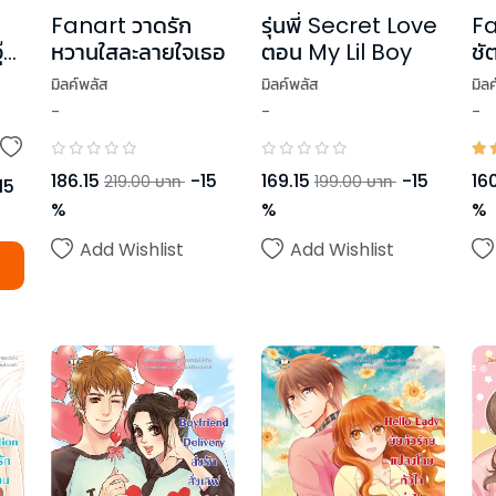
Fa
Fanart วาดรัก
รุ่นพี่ Secret Love
ชั
๊บ
หวานใสละลายใจเธอ
ตอน My Lil Boy
แฟ
มิล
มิลค์พลัส
มิลค์พลัส
-
-
-
16
186.15
-
15
169.15
-
15
219.00
บาท
199.00
บาท
15
%
%
%
Add Wishlist
Add Wishlist