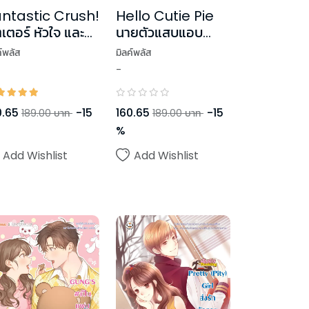
ntastic Crush!
Hello Cutie Pie
ตเตอร์ หัวใจ และ
นายตัวแสบแอบ
นไซต์ของเธอ
ขโมยหัวใจยัยน่ารัก
ค์พลัส
มิลค์พลัส
-
0.65
-
15
160.65
-
15
189.00
บาท
189.00
บาท
%
Add Wishlist
Add Wishlist