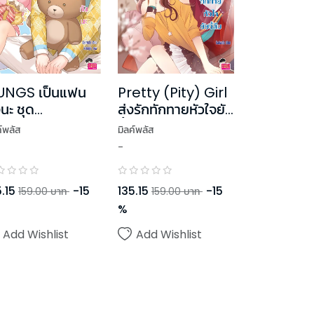
UNGS เป็นแฟน
Pretty (Pity) Girl
งนะ ชุด
ส่งรักทักทายหัวใจยัย
alGuysFiction
ขี้ลืม
ค์พลัส
มิลค์พลัส
-
.15
-
15
135.15
-
15
159.00
บาท
159.00
บาท
%
Add Wishlist
Add Wishlist