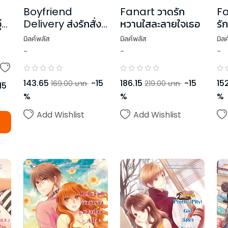
Boyfriend
Fanart วาดรัก
Fa
๊บ
Delivery ส่งรักสั่ง
หวานใสละลายใจเธอ
รั
เลิฟ เสิร์ฟถึงหัวใจ
เธ
มิลค์พลัส
มิลค์พลัส
มิล
-
-
-
143.65
-
15
186.15
-
15
152
169.00
บาท
219.00
บาท
15
%
%
%
Add Wishlist
Add Wishlist