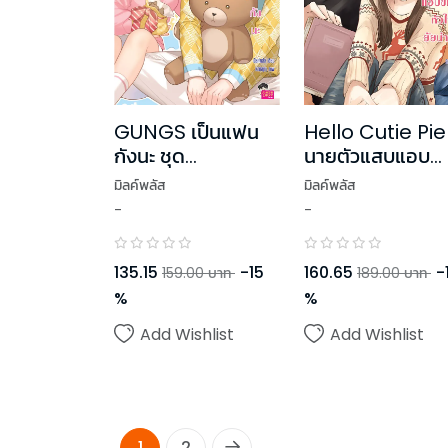
GUNGS เป็นแฟน
Hello Cutie Pie
กังนะ ชุด
นายตัวแสบแอบ
RealGuysFiction
ขโมยหัวใจยัยน่ารั
มิลค์พลัส
มิลค์พลัส
-
-
135.15
-
15
160.65
-
159.00
บาท
189.00
บาท
%
%
Add Wishlist
Add Wishlist
1
2