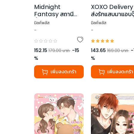
Midnight
XOXO Delivery
Fantasy สถานี
ส่งรักแสบมาแอบจุ
ขี้เซาของเราสองคน
หัวใจ
มิลค์พลัส
มิลค์พลัส
-
-
152.15
-
15
143.65
-
179.00
บาท
169.00
บาท
%
%
เพิ่มลงตะกร้า
เพิ่มลงตะกร้า