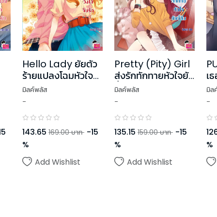
Hello Lady ยัยตัว
Pretty (Pity) Girl
PU
ร้ายแปลงโฉมหัวใจ
ส่งรักทักทายหัวใจยัย
เธอ
วิ่งไล่จับรัก
ก
ขี้ลืม
He
มิลค์พลัส
มิลค์พลัส
มิล
-
-
-
143.65
-
15
15
135.15
-
15
12
169.00
บาท
159.00
บาท
%
%
%
Add Wishlist
Add Wishlist