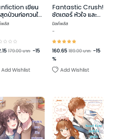
Fantastic Crush!
nfiction เขียน
ชัตเตอร์ หัวใจ และ
กสุดป่วนก่อกวนใจ
แฟนไซต์ของเธอ
อ
มิลค์พลัส
ค์พลัส
-
160.65
-
15
.15
-
15
189.00
บาท
179.00
บาท
%
Add Wishlist
Add Wishlist