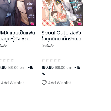
MA แอบเป็นแฟน
Seoul Cute ส่งหัว
อยู่นะรู้ยัง ชุด
ใจยุกยิกมากิ๊กรักเธอ
ad U, Luv You
ค์พลัส
มิลค์พลัส
-
6.65
-
15
160.65
-
15
149.00
บาท
189.00
บาท
%
Add Wishlist
Add Wishlist