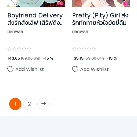
Boyfriend Delivery
Pretty (Pity) Girl ส่ง
ส่งรักสั่งเลิฟ เสิร์ฟถึง
รักทักทายหัวใจยัยขี้ลืม
หัวใจ
มิลค์พลัส
มิลค์พลัส
-
-
143.65
169.00
บาท
-
15
%
135.15
159.00
บาท
-
15
%
Add Wishlist
Add Wishlist
1
2