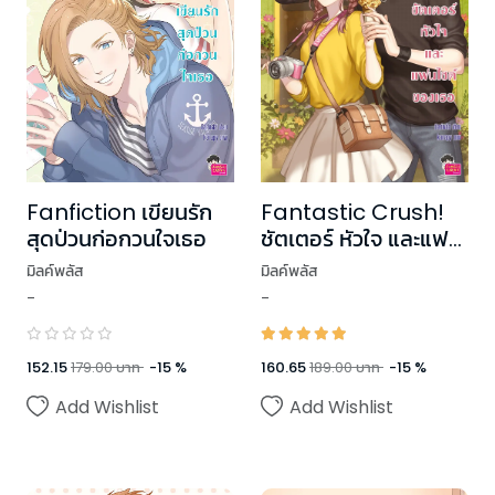
Fantastic Crush!
Fanfiction เขียนรัก
ชัตเตอร์ หัวใจ และแฟน
สุดป่วนก่อกวนใจเธอ
ไซต์ของเธอ
มิลค์พลัส
มิลค์พลัส
-
-
160.65
189.00
บาท
-
15
%
152.15
179.00
บาท
-
15
%
Add Wishlist
Add Wishlist