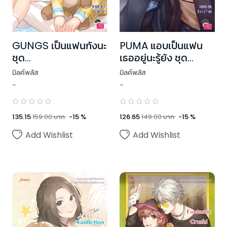
GUNGS เป็นแฟนกังนะ
PUMA แอบเป็นแฟน
ชุด
เธออยู่นะรู้ยัง ชุด
RealGuysFiction
Head U, Luv You
มิลค์พลัส
มิลค์พลัส
-
-
135.15
159.00
บาท
-
15
%
126.65
149.00
บาท
-
15
%
Add Wishlist
Add Wishlist