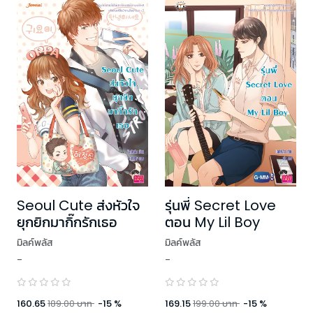
Seoul Cute ส่งหัวใจ
รุ่นพี่ Secret Love
ยุกยิกมากิ๊กรักเธอ
ตอน My Lil Boy
มิลค์พลัส
มิลค์พลัส
-
-
160.65
189.00
บาท
-
15
%
169.15
199.00
บาท
-
15
%