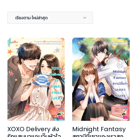
เรียงตาม ใหม่ล่าสุด
XOXO Delivery ส่ง
Midnight Fantasy
รักแสบมาแอบจุ๊บหัวใจ
สถานีขี้เซาของเราสอง