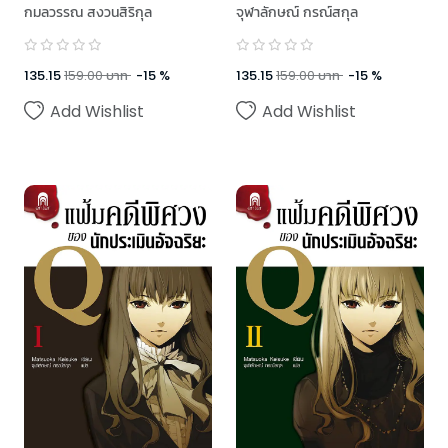
กมลวรรณ สงวนสิริกุล
จุฬาลักษณ์ กรณ์สกุล
135.15
159.00
บาท
-
15
%
135.15
159.00
บาท
-
15
%
Add Wishlist
Add Wishlist