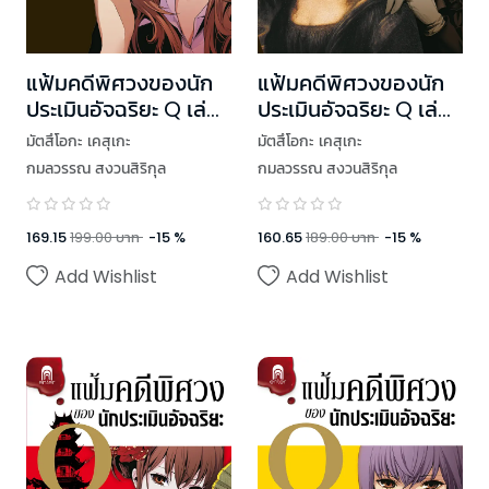
แฟ้มคดีพิศวงของนัก
แฟ้มคดีพิศวงของนัก
ประเมินอัจฉริยะ Q เล่ม
ประเมินอัจฉริยะ Q เล่ม
10
9
มัตสึโอกะ เคสุเกะ
มัตสึโอกะ เคสุเกะ
กมลวรรณ สงวนสิริกุล
กมลวรรณ สงวนสิริกุล
169.15
199.00
บาท
-
15
%
160.65
189.00
บาท
-
15
%
Add Wishlist
Add Wishlist