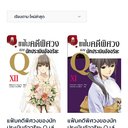
เรียงตาม ใหม่ล่าสุด
แฟ้มคดีพิศวงของนัก
แฟ้มคดีพิศวงของนัก
ประเมินอัจฉริยะ Q เล่ม
ประเมินอัจฉริยะ Q เล่ม