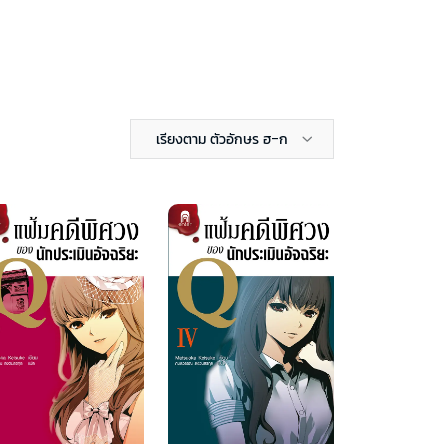
เรียงตาม ตัวอักษร ฮ-ก