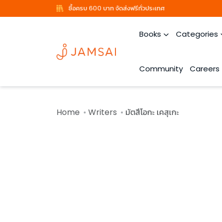
ซื้อครบ 600 บาท จัดส่งฟรีทั่วประเทศ
Books
Categories
Community
Careers
Home
Writers
มัตสึโอกะ เคสุเกะ