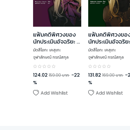
แฟ้มคดีพิศวงของ
แฟ้มคดีพิศวงขอ
นักประเมินอัจฉริยะ Q
นักประเมินอัจฉริย
เล่ม 3
เล่ม 2
มัตสึโอกะ เคสุเกะ
มัตสึโอกะ เคสุเกะ
จุฬาลักษณ์ กรณ์สกุล
จุฬาลักษณ์ กรณ์สกุล
124.02
-
22
131.82
-
159.00
บาท
169.00
บาท
%
%
Add Wishlist
Add Wishlist