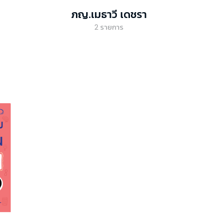
ภญ.เมธาวี เดชรา
2
รายการ