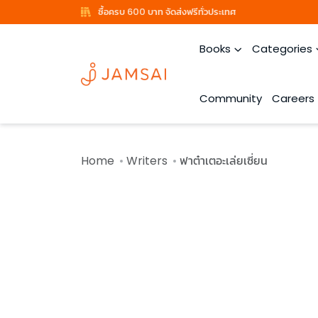
ซื้อครบ 600 บาท จัดส่งฟรีทั่วประเทศ
Books
Categories
Community
Careers
Home
Writers
ฟาต๋าเตอะเล่ยเซี่ยน