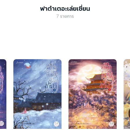
ฟาต๋าเตอะเล่ยเซี่ยน
7
รายการ