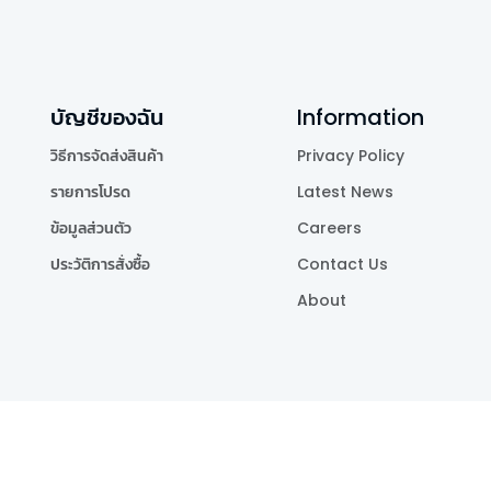
บัญชีของฉัน
Information
วิธีการจัดส่งสินค้า
Privacy Policy
รายการโปรด
Latest News
ข้อมูลส่วนตัว
Careers
ประวัติการสั่งซื้อ
Contact Us
About