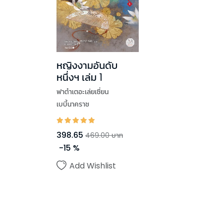
หญิงงามอันดับ
หนึ่งฯ เล่ม 1
ฟาต๋าเตอะเล่ยเซี่ยน
เบบี้นาคราช
398.65
469.00
บาท
-
15
%
Add Wishlist