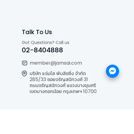
Talk To Us
Got Questions? Call us
02-8404888
member@jamsai.com
บริษัท แจ่มใส พับลิชชิ่ง จำกัด
285/33 ซอยจรัญสนิทวงศ์ 31
ถนนจรัญสนิทวงศ์ แขวงบางขุนศรี
เขตบางกอกน้อย กรุงเทพฯ 10700