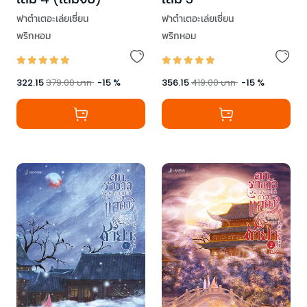
ฟาต๋าเตอะเล่ยเซี่ยน
ฟาต๋าเตอะเล่ยเซี่ยน
พริกหอม
พริกหอม
322.15
379.00
บาท
-
15
%
356.15
419.00
บาท
-
15
%