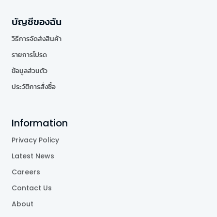
บัญชีของฉัน
วิธีการจัดส่งสินค้า
รายการโปรด
ข้อมูลส่วนตัว
ประวัติการสั่งซื้อ
Information
Privacy Policy
Latest News
Careers
Contact Us
About