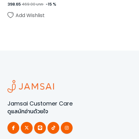
398.65
469.00
บาท
-
15
%
Add Wishlist
Jamsai Customer Care
ดูแลนักอ่านด้วยใจ