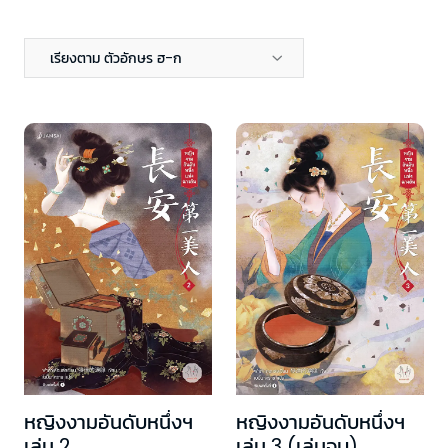
เรียงตาม ตัวอักษร ฮ-ก
หญิงงามอันดับหนึ่งฯ
หญิงงามอันดับหนึ่งฯ
เล่ม 2
เล่ม 3 (เล่มจบ)