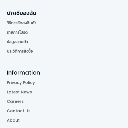
บัญชีของฉัน
วิธีการจัดส่งสินค้า
รายการโปรด
ข้อมูลส่วนตัว
ประวัติการสั่งซื้อ
Information
Privacy Policy
Latest News
Careers
Contact Us
About