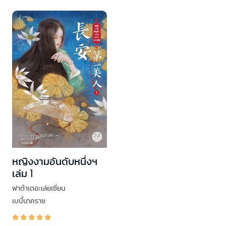
หญิงงามอันดับหนึ่งฯ
เล่ม 1
ฟาต๋าเตอะเล่ยเซี่ยน
เบบี้นาคราช