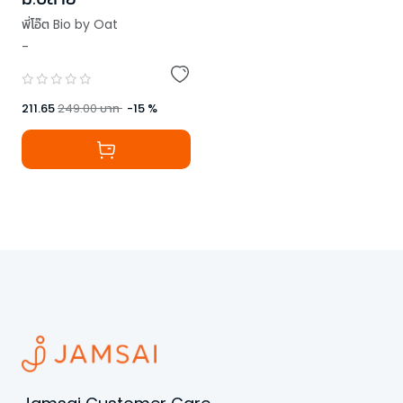
พี่โอ๊ต Bio by Oat
-
211.65
249.00
บาท
-
15
%