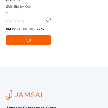
พี่โอ๊ต Bio by Oat
-
194.22
249.00
บาท
-
22
%