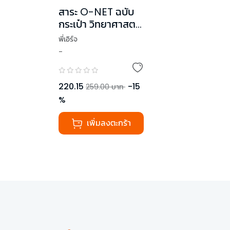
สาระ O-NET ฉบับ
กระเป๋า วิทยาศาสตร์
ม.ต้น
พี่เอิร์จ
-
220.15
-
15
259.00
บาท
%
เพิ่มลงตะกร้า