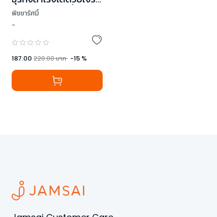
(ฉบับปรับปรุงเนื้อหา)
พิชชารัศมิ์
-
187.00
220.00
บาท
-
15
%