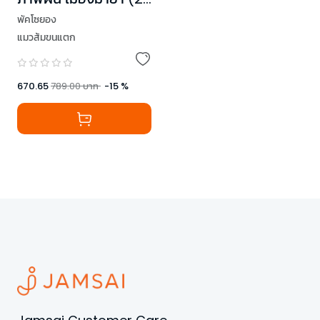
เล่มจบ)
พัคโซยอง
แมวส้มขนแตก
670.65
789.00
บาท
-
15
%