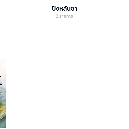
ปิงหลันซา
2
รายการ