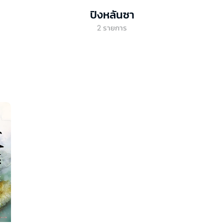
ปิงหลันซา
2
รายการ