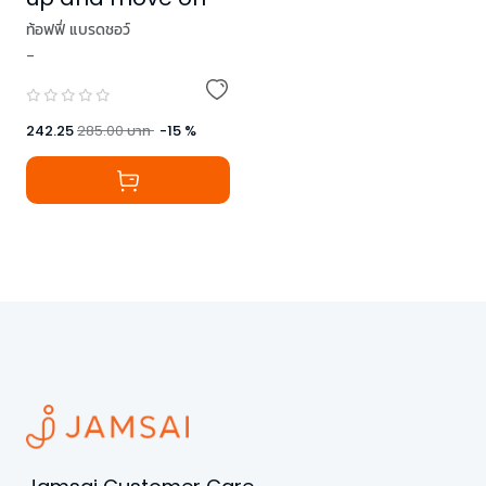
ท้อฟฟี่ แบรดชอว์
-
242.25
285.00
บาท
-
15
%