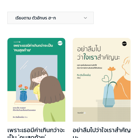
เรียงตาม ตัวอักษร ฮ-ก
เพราะเธอมีค่าเกินกว่าจะ
อย่าลืมไปว่าใจเราสำคัญ
เป็น 'คนสุดท้าย'
นะ