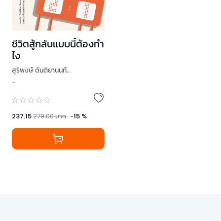
ชีวิตสู้กลับแบบนี้ต้องทำ
ไง
สุริพงษ์ ตันติยานนท์
-
,
TAXBugnoms
,
ดีเจพี่อ้อย
,
เธมส์ THINKต่าง
,
Low Profile
,
โสภณ ศุภมั่งมี
,
โอมศิริ วีระกุล
237.15
279.00
บาท
-
15
%
,
หมอจริง
,
อานนทวงศ์ มฤคพิทักษ์
,
ทำเรื่องเล่นให้เป็นเรื่องใหญ่
,
นภดล ร่มโพธิ์
,
ทิง (วันนี้เจอนั่น)
,
คิดมาก