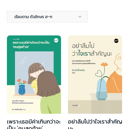
เรียงตาม ตัวอักษร ฮ-ก
เพราะเธอมีค่าเกินกว่าจะ
อย่าลืมไปว่าใจเราสำคัญ
เป็น 'คนสุดท้าย'
นะ