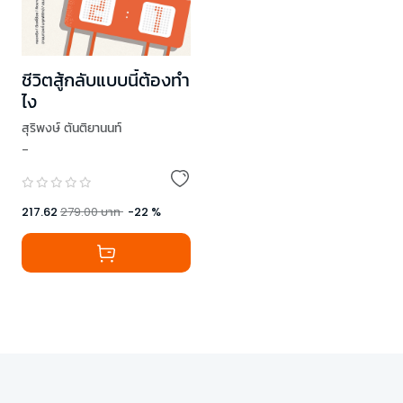
ชีวิตสู้กลับแบบนี้ต้องทำ
ไง
สุริพงษ์ ตันติยานนท์
-
,
TAXBugnoms
,
ดีเจพี่อ้อย
,
เธมส์ THINKต่าง
,
Low Profile
,
โสภณ ศุภมั่งมี
,
โอมศิริ วีระกุล
217.62
279.00
บาท
-
22
%
,
หมอจริง
,
อานนทวงศ์ มฤคพิทักษ์
,
ทำเรื่องเล่นให้เป็นเรื่องใหญ่
,
นภดล ร่มโพธิ์
,
ทิง (วันนี้เจอนั่น)
,
คิดมาก