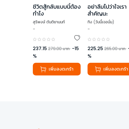
ชีวิตสู้กลับแบบนี้ต้อง
อย่าลืมไปว่าใจเรา
ทำไง
สำคัญนะ
สุริพงษ์ ตันติยานนท์
ทิง (วันนี้เจอนั่น)
-
-
,
TAXBugnoms
,
ดีเจพี่อ้อย
,
เธมส์ THINKต่าง
,
Low Profile
237.15
-
15
225.25
279.00
บาท
265.00
บาท
%
%
,
โสภณ ศุภมั่งมี
,
โอมศิริ วีระกุล
,
หมอจริง
เพิ่มลงตะกร้า
เพิ่มลงตะกร้า
,
อานนทวงศ์ มฤคพิทักษ์
,
ทำเรื่องเล่นให้เป็นเรื่องใหญ่
,
นภดล ร่มโพธิ์
,
ทิง (วันนี้เจอนั่น)
,
คิดมาก