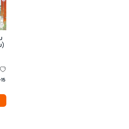
บ
บ)
-
15