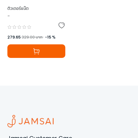
ติวเตอร์แน๊ต
-
279.65
329.00
บาท
-
15
%