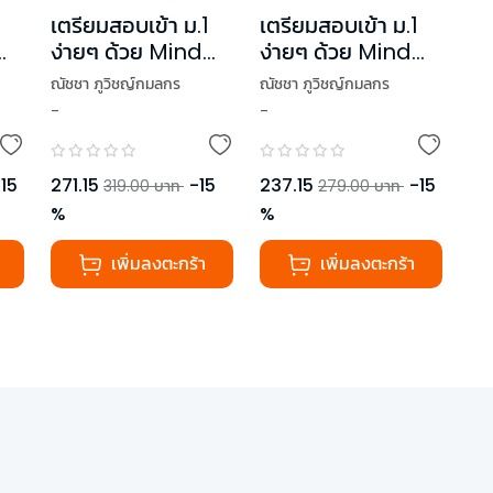
เตรียมสอบเข้า ม.1
เตรียมสอบเข้า ม.1
ง่ายๆ ด้วย Mind
ง่ายๆ ด้วย Mind
Map
Map
ณัชชา ภูวิชญ์กมลกร
ณัชชา ภูวิชญ์กมลกร
า
สังคมศึกษา+ภาษา
วิทยาศาสตร์+คณิต
-
-
,
ณิชาภัทร มาตังคะ
,
ณิชาภัทร มาตังคะ
ษ
ไทย+ภาษาอังกฤษ
ศาสตร์
,
กมลทิพย์ สุขบางนบ
,
กมลทิพย์ สุขบางนบ
-
15
271.15
-
15
237.15
-
15
319.00
บาท
279.00
บาท
%
%
เพิ่มลงตะกร้า
เพิ่มลงตะกร้า