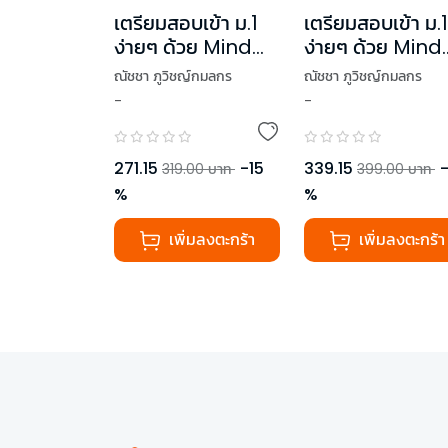
เตรียมสอบเข้า ม.1
เตรียมสอบเข้า ม.1
ง่ายๆ ด้วย Mind
ง่ายๆ ด้วย Mind
Map
Map
ณัชชา ภูวิชญ์กมลกร
ณัชชา ภูวิชญ์กมลกร
วิทยาศาสตร์+คณิต
สังคมศึกษา+ภาษ
-
-
,
ณิชาภัทร มาตังคะ
,
ณิชาภัทร มาตังคะ
ศาสตร์ (ฉบับปก
ไทย+ภาษาอังกฤ
,
กมลทิพย์ สุขบางนบ
,
กมลทิพย์ สุขบางนบ
ใหม่)
(ฉบับพิมพ์ใหม่)
271.15
-
15
339.15
319.00
บาท
399.00
บาท
%
%
เพิ่มลงตะกร้า
เพิ่มลงตะกร้า