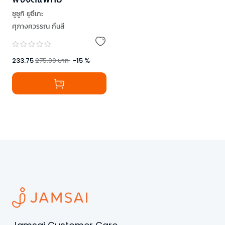
ซูซูกิ ยูซึเกะ
ศุภางควรรณ กึนสี
233.75
275.00
บาท
-
15
%