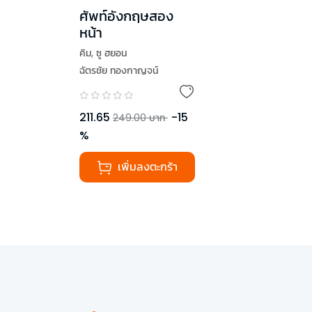
ศัพท์อังกฤษสอง
หน้า
คิม
,
ซู ฮยอน
ฉัตรชัย ทองกาญจน์
211.65
-
15
249.00
บาท
%
เพิ่มลงตะกร้า