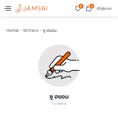
0
0
เข้าสู่ระบบ
Home
Writers
ซู ฮยอน
ซู ฮยอน
1
รายการ