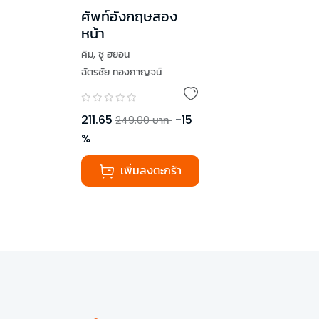
ศัพท์อังกฤษสอง
หน้า
คิม
,
ซู ฮยอน
ฉัตรชัย ทองกาญจน์
211.65
-
15
249.00
บาท
%
เพิ่มลงตะกร้า