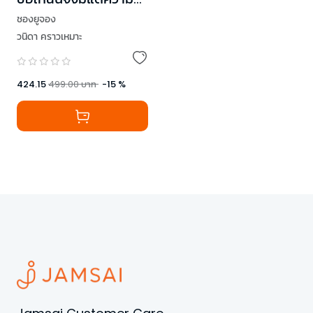
สุข
ชองยูจอง
วนิดา คราวเหมาะ
424.15
499.00
บาท
-
15
%