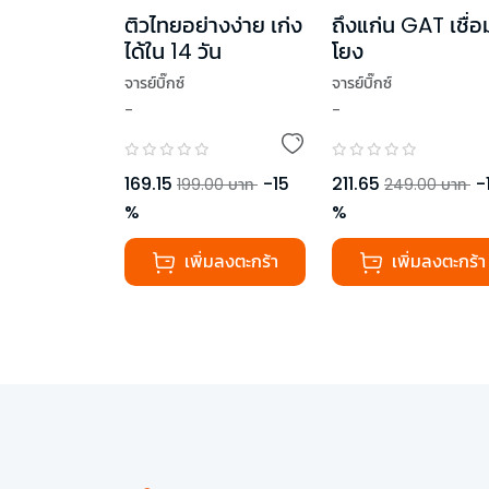
ติวไทยอย่างง่าย เก่ง
ถึงแก่น GAT เชื่อ
ได้ใน 14 วัน
โยง
จารย์บิ๊กซ์
จารย์บิ๊กซ์
-
-
169.15
-
15
211.65
-
199.00
บาท
249.00
บาท
%
%
เพิ่มลงตะกร้า
เพิ่มลงตะกร้า