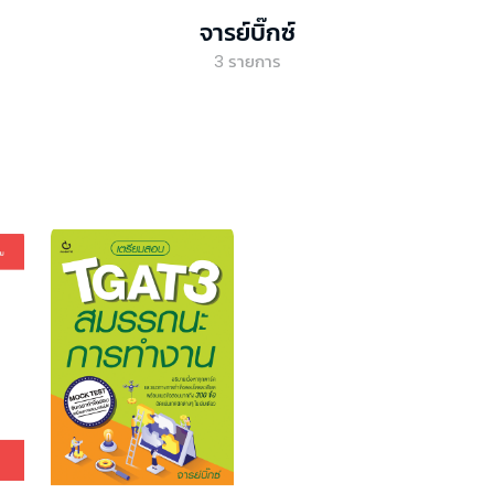
จารย์บิ๊กซ์
3
รายการ