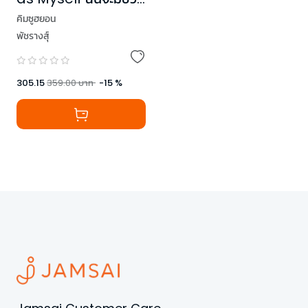
ในแบบของตัวเอง
คิมซูฮยอน
พัชรางสุ์
305.15
359.00
บาท
-
15
%