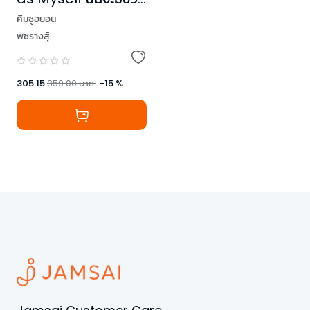
ในแบบของตัวเอง
คิมซูฮยอน
พัชรางสุ์
305.15
359.00
บาท
-
15
%