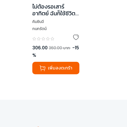
ไม่ต้องรอเสาร์
อาทิตย์ ฉันก็ใช้ชีวิต
ได้
คิมชินจี
กนกรัตน์
306.00
-
15
360.00
บาท
%
เพิ่มลงตะกร้า